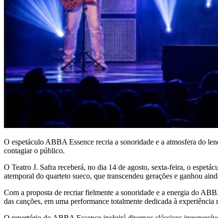
O espetáculo ABBA Essence recria a sonoridade e a atmosfera do le
contagiar o público.
O Teatro J. Safra receberá, no dia 14 de agosto, sexta-feira, o es
atemporal do quarteto sueco, que transcendeu gerações e ganhou ai
Com a proposta de recriar fielmente a sonoridade e a energia do ABBA
das canções, em uma performance totalmente dedicada à experiência 
O repertório do ABBA Essence incluirá diversos clássicos inesqu