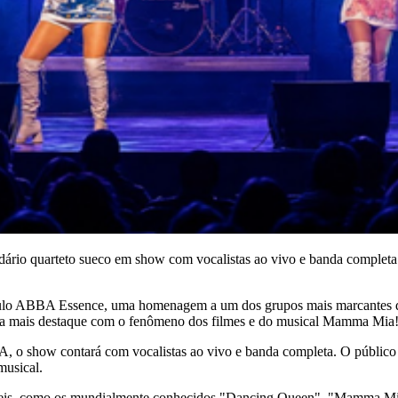
ndário quarteto sueco em show com vocalistas ao vivo e banda compl
petáculo ABBA Essence, uma homenagem a um dos grupos mais marcantes 
nda mais destaque com o fenômeno dos filmes e do musical Mamma Mia!
, o show contará com vocalistas ao vivo e banda completa. O público po
musical.
ecíveis, como os mundialmente conhecidos "Dancing Queen", "Mamma 