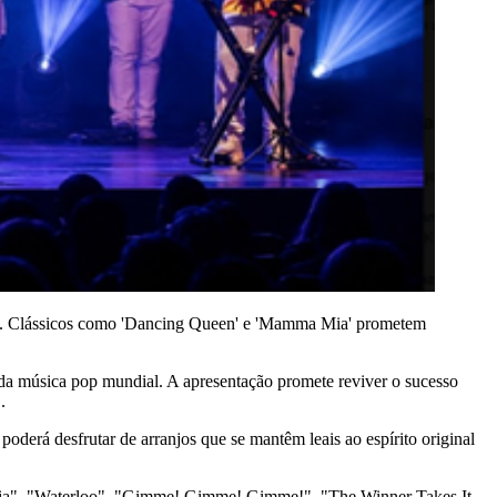
eta. Clássicos como 'Dancing Queen' e 'Mamma Mia' prometem
da música pop mundial. A apresentação promete reviver o sucesso
.
derá desfrutar de arranjos que se mantêm leais ao espírito original
Mia", "Waterloo", "Gimme! Gimme! Gimme!", "The Winner Takes It