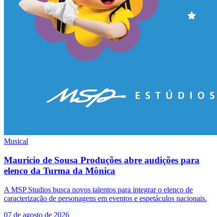
Musical
Mauricio de Sousa Produções abre audições para
elenco da Turma da Mônica
A MSP Studios busca novos talentos para integrar o elenco de
caracterização de personagens em eventos e espetáculos nacionais.
07 de agosto de 2026