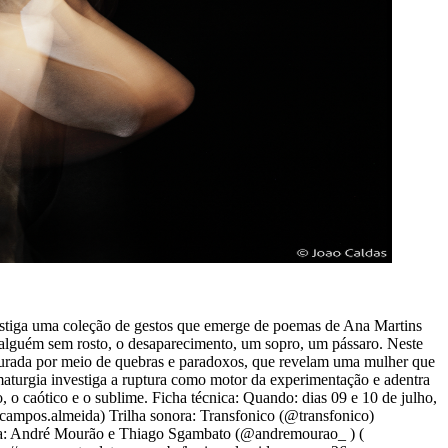
investiga uma coleção de gestos que emerge de poemas de Ana Martins
, alguém sem rosto, o desaparecimento, um sopro, um pássaro. Neste
turada por meio de quebras e paradoxos, que revelam uma mulher que
amaturgia investiga a ruptura como motor da experimentação e adentra
, o caótico e o sublime. Ficha técnica: Quando: dias 09 e 10 de julho,
.campos.almeida) Trilha sonora: Transfonico (@transfonico)
ica: André Mourão e Thiago Sgambato (@andremourao_ ) (