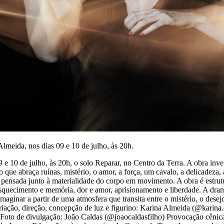
lmeida, nos dias 09 e 10 de julho, às 20h.
s 9 e 10 de julho, às 20h, o solo Reparar, no Centro da Terra. A obra 
que abraça ruínas, mistério, o amor, a força, um cavalo, a delicadeza
 pensada junto à materialidade do corpo em movimento. A obra é estru
, esquecimento e memória, dor e amor, aprisionamento e liberdade. A dr
ginar a partir de uma atmosfera que transita entre o mistério, o desejo
riação, direção, concepção de luz e figurino: Karina Almeida (@karina
 Foto de divulgação: João Caldas (@joaocaldasfilho) Provocação cên