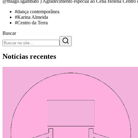
@thiago.sgambato ) Agradecimento especial ao Célia Helena Centro de
#
dança contemporânea
#
Karina Almeida
#
Centro da Terra
Buscar
Notícias recentes