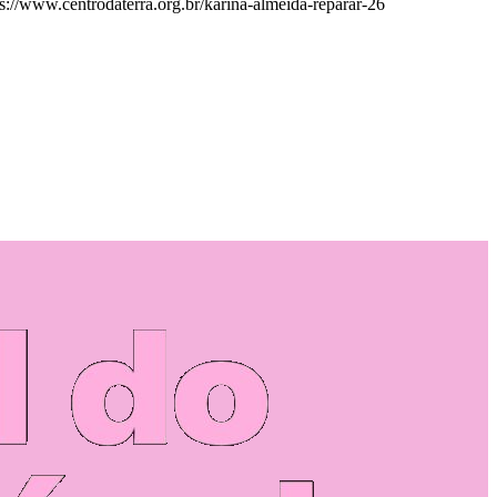
s://www.centrodaterra.org.br/karina-almeida-reparar-26