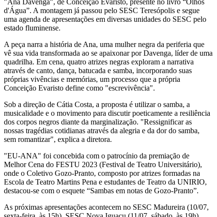
"Ana Davenga", de Conceição Evaristo, presente no livro “Olhos
d'Água”. A montagem já passou pelo SESC Teresópolis e segue
uma agenda de apresentações em diversas unidades do SESC pelo
estado fluminense.
A peça narra a história de Ana, uma mulher negra da periferia que
vê sua vida transformada ao se apaixonar por Davenga, líder de uma
quadrilha. Em cena, quatro atrizes negras exploram a narrativa
através de canto, dança, batucada e samba, incorporando suas
próprias vivências e memórias, um processo que a própria
Conceição Evaristo define como "escrevivência".
Sob a direção de Cátia Costa, a proposta é utilizar o samba, a
musicalidade e o movimento para discutir poeticamente a resiliência
dos corpos negros diante da marginalização. "Ressignificar as
nossas tragédias cotidianas através da alegria e da dor do samba,
sem romantizar", explica a diretora.
"EU-ANA" foi concebida com o patrocínio da premiação de
Melhor Cena do FESTU 2023 (Festival de Teatro Universitário),
onde o Coletivo Gozo-Pranto, composto por atrizes formadas na
Escola de Teatro Martins Pena e estudantes de Teatro da UNIRIO,
destacou-se com o esquete “Sambas em notas de Gozo-Pranto”.
As próximas apresentações acontecem no SESC Madureira (10/07,
sexta-feira, às 15h), SESC Nova Iguaçu (11/07, sábado, às 19h),