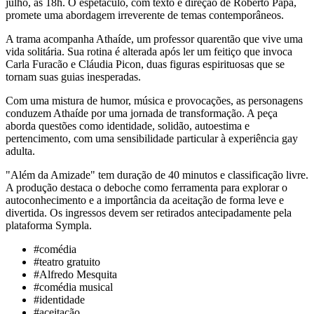
julho, às 18h. O espetáculo, com texto e direção de Roberto Papa,
promete uma abordagem irreverente de temas contemporâneos.
A trama acompanha Athaíde, um professor quarentão que vive uma
vida solitária. Sua rotina é alterada após ler um feitiço que invoca
Carla Furacão e Cláudia Picon, duas figuras espirituosas que se
tornam suas guias inesperadas.
Com uma mistura de humor, música e provocações, as personagens
conduzem Athaíde por uma jornada de transformação. A peça
aborda questões como identidade, solidão, autoestima e
pertencimento, com uma sensibilidade particular à experiência gay
adulta.
"Além da Amizade" tem duração de 40 minutos e classificação livre.
A produção destaca o deboche como ferramenta para explorar o
autoconhecimento e a importância da aceitação de forma leve e
divertida. Os ingressos devem ser retirados antecipadamente pela
plataforma Sympla.
#
comédia
#
teatro gratuito
#
Alfredo Mesquita
#
comédia musical
#
identidade
#
aceitação