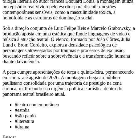
trilogia literária do autor francês Édouard Louis, a montagem utiliza
um episódio real vivido pelo escritor para discutir questões
contemporâneas sensíveis, como a masculinidade tóxica, a
homofobia e as estruturas de dominação social.
Sob a direção conjunta de Luiz Felipe Reis e Marcelo Grabowsky, a
produção aposta em uma estética que funde linguagens de vídeo e
música à atuação teatral. O elenco, formado por João Côrtes, Julia
Lund e Erom Cordeiro, explora a densidade psicológica de
personagens atravessados por traumas e processos de exclusão,
buscando refletir sobre a sobrevivência e a transformação humana
diante da violência.
A peça cumpre apresentações de terça a quinta-feira, permanecendo
em cartaz até agosto de 2026. A montagem chega ao público
paulistano consolidada por uma trajetória de prestígio na cena
carioca, reafirmando sua urgência política e artística dentro do
panorama teatral brasileiro atual.
#
teatro contemporâneo
#
estréia
#
são paulo
#
literatura
#
drama
Buscar