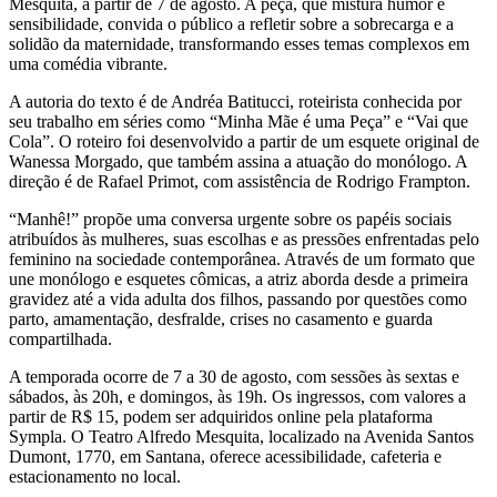
Mesquita, a partir de 7 de agosto. A peça, que mistura humor e
sensibilidade, convida o público a refletir sobre a sobrecarga e a
solidão da maternidade, transformando esses temas complexos em
uma comédia vibrante.
A autoria do texto é de Andréa Batitucci, roteirista conhecida por
seu trabalho em séries como “Minha Mãe é uma Peça” e “Vai que
Cola”. O roteiro foi desenvolvido a partir de um esquete original de
Wanessa Morgado, que também assina a atuação do monólogo. A
direção é de Rafael Primot, com assistência de Rodrigo Frampton.
“Manhê!” propõe uma conversa urgente sobre os papéis sociais
atribuídos às mulheres, suas escolhas e as pressões enfrentadas pelo
feminino na sociedade contemporânea. Através de um formato que
une monólogo e esquetes cômicas, a atriz aborda desde a primeira
gravidez até a vida adulta dos filhos, passando por questões como
parto, amamentação, desfralde, crises no casamento e guarda
compartilhada.
A temporada ocorre de 7 a 30 de agosto, com sessões às sextas e
sábados, às 20h, e domingos, às 19h. Os ingressos, com valores a
partir de R$ 15, podem ser adquiridos online pela plataforma
Sympla. O Teatro Alfredo Mesquita, localizado na Avenida Santos
Dumont, 1770, em Santana, oferece acessibilidade, cafeteria e
estacionamento no local.