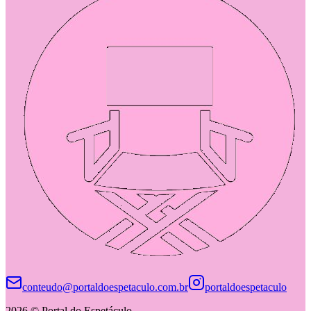
conteudo@portaldoespetaculo.com.br
portaldoespetaculo
2026 © Portal do Espetáculo