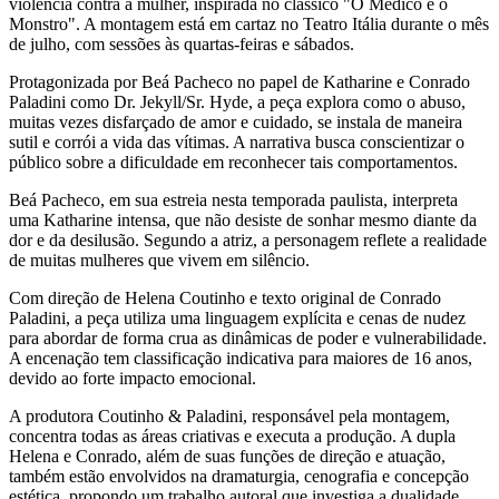
violência contra a mulher, inspirada no clássico "O Médico e o
Monstro". A montagem está em cartaz no Teatro Itália durante o mês
de julho, com sessões às quartas-feiras e sábados.
Protagonizada por Beá Pacheco no papel de Katharine e Conrado
Paladini como Dr. Jekyll/Sr. Hyde, a peça explora como o abuso,
muitas vezes disfarçado de amor e cuidado, se instala de maneira
sutil e corrói a vida das vítimas. A narrativa busca conscientizar o
público sobre a dificuldade em reconhecer tais comportamentos.
Beá Pacheco, em sua estreia nesta temporada paulista, interpreta
uma Katharine intensa, que não desiste de sonhar mesmo diante da
dor e da desilusão. Segundo a atriz, a personagem reflete a realidade
de muitas mulheres que vivem em silêncio.
Com direção de Helena Coutinho e texto original de Conrado
Paladini, a peça utiliza uma linguagem explícita e cenas de nudez
para abordar de forma crua as dinâmicas de poder e vulnerabilidade.
A encenação tem classificação indicativa para maiores de 16 anos,
devido ao forte impacto emocional.
A produtora Coutinho & Paladini, responsável pela montagem,
concentra todas as áreas criativas e executa a produção. A dupla
Helena e Conrado, além de suas funções de direção e atuação,
também estão envolvidos na dramaturgia, cenografia e concepção
estética, propondo um trabalho autoral que investiga a dualidade