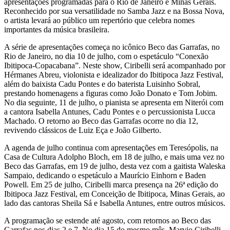
apresentações programadas para o Rio de Janeiro e Minas Gerais.
Reconhecido por sua versatilidade no Samba Jazz e na Bossa Nova,
o artista levará ao público um repertório que celebra nomes
importantes da música brasileira.
A série de apresentações começa no icônico Beco das Garrafas, no
Rio de Janeiro, no dia 10 de julho, com o espetáculo “Conexão
Ibitipoca-Copacabana”. Neste show, Ciribelli será acompanhado por
Hérmanes Abreu, violonista e idealizador do Ibitipoca Jazz Festival,
além do baixista Cadu Pontes e do baterista Luisinho Sobral,
prestando homenagens a figuras como João Donato e Tom Jobim.
No dia seguinte, 11 de julho, o pianista se apresenta em Niterói com
a cantora Isabella Antunes, Cadu Pontes e o percussionista Lucca
Machado. O retorno ao Beco das Garrafas ocorre no dia 12,
revivendo clássicos de Luiz Eça e João Gilberto.
A agenda de julho continua com apresentações em Teresópolis, na
Casa de Cultura Adolpho Bloch, em 18 de julho, e mais uma vez no
Beco das Garrafas, em 19 de julho, desta vez com a gaitista Waleska
Sampaio, dedicando o espetáculo a Maurício Einhorn e Baden
Powell. Em 25 de julho, Ciribelli marca presença na 26ª edição do
Ibitipoca Jazz Festival, em Conceição de Ibitipoca, Minas Gerais, ao
lado das cantoras Sheila Sá e Isabella Antunes, entre outros músicos.
A programação se estende até agosto, com retornos ao Beco das
Garrafas nos dias 2 e 7. No dia 15 do mesmo mês, Marvio Ciribelli