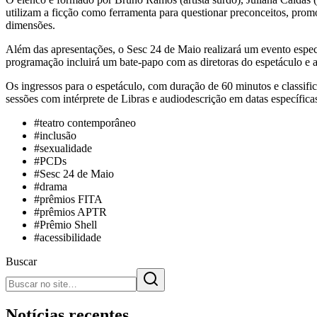
utilizam a ficção como ferramenta para questionar preconceitos, prom
dimensões.
Além das apresentações, o Sesc 24 de Maio realizará um evento espec
programação incluirá um bate-papo com as diretoras do espetáculo e a
Os ingressos para o espetáculo, com duração de 60 minutos e classifica
sessões com intérprete de Libras e audiodescrição em datas específica
#
teatro contemporâneo
#
inclusão
#
sexualidade
#
PCDs
#
Sesc 24 de Maio
#
drama
#
prêmios FITA
#
prêmios APTR
#
Prêmio Shell
#
acessibilidade
Buscar
Notícias recentes