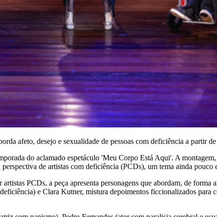
orda afeto, desejo e sexualidade de pessoas com deficiência a partir d
 temporada do aclamado espetáculo 'Meu Corpo Está Aqui'. A montagem
 perspectiva de artistas com deficiência (PCDs), um tema ainda pouco e
r artistas PCDs, a peça apresenta personagens que abordam, de forma ab
ficiência) e Clara Kutner, mistura depoimentos ficcionalizados para con
riz com nanismo), Pedro Fernandes (ator com paralisia cerebral e usuári