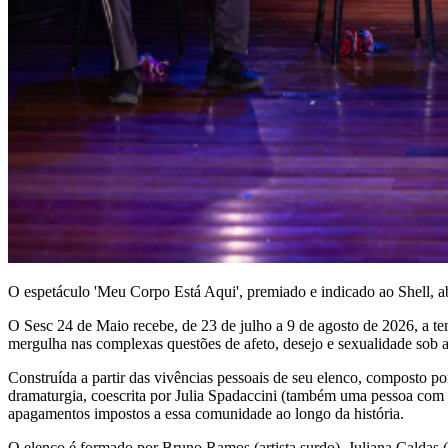
O espetáculo 'Meu Corpo Está Aqui', premiado e indicado ao Shell, ab
O Sesc 24 de Maio recebe, de 23 de julho a 9 de agosto de 2026, a
mergulha nas complexas questões de afeto, desejo e sexualidade sob a
Construída a partir das vivências pessoais de seu elenco, composto po
dramaturgia, coescrita por Julia Spadaccini (também uma pessoa com de
apagamentos impostos a essa comunidade ao longo da história.
O elenco é formado por Bruno Ramos (artista surdo), Juliana Caldas (at