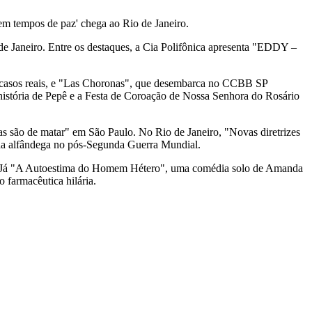
 em tempos de paz' chega ao Rio de Janeiro.
 de Janeiro. Entre os destaques, a Cia Polifônica apresenta "EDDY –
de casos reais, e "Las Choronas", que desembarca no CCBB SP
 história de Pepê e a Festa de Coroação de Nossa Senhora do Rosário
 são de matar" em São Paulo. No Rio de Janeiro, "Novas diretrizes
l da alfândega no pós-Segunda Guerra Mundial.
cia. Já "A Autoestima do Homem Hétero", uma comédia solo de Amanda
 farmacêutica hilária.