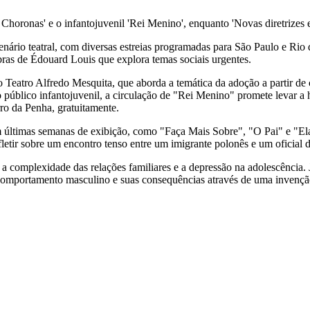
 Choronas' e o infantojuvenil 'Rei Menino', enquanto 'Novas diretrizes
nário teatral, com diversas estreias programadas para São Paulo e Rio
ras de Édouard Louis que explora temas sociais urgentes.
o Teatro Alfredo Mesquita, que aborda a temática da adoção a partir 
o público infantojuvenil, a circulação de "Rei Menino" promete levar a
ro da Penha, gratuitamente.
ltimas semanas de exibição, como "Faça Mais Sobre", "O Pai" e "Elas
letir sobre um encontro tenso entre um imigrante polonês e um oficia
o a complexidade das relações familiares e a depressão na adolescên
comportamento masculino e suas consequências através de uma invenção