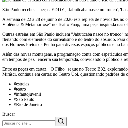
São Paulo recebe as peças 'EDDY', 'Jabuticaba nasce no tronco', 'Las
A semana de 22 a 28 de junho de 2026 está repleta de novidades no ce
Violência & Metamorfose" no Teatro Faap, uma peça inspirada nas ob
Outras estreias em São Paulo incluem "Jabuticaba nasce no tronco" n
flertando com elementos do surrealismo e do teatro do absurdo. Para 
dos Homens Pretos da Penha para diversos espaços públicos e no bair
Além das novas montagens, a programação conta com espetáculos em ú
em tempos de paz" encerra sua temporada, convidando o público a ref
Entre as peças em cartaz, "O Filho" segue no Teatro B32, explorand
Mirásci, continua em cartaz no Teatro Uol, questionando padrões de 
#
estreias
#
teatro
#
infantojuvenil
#
São Paulo
#
Rio de Janeiro
Buscar