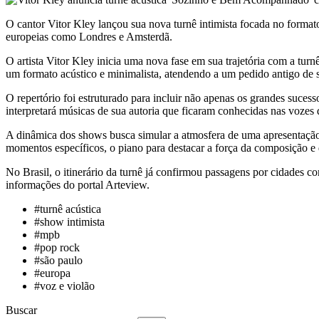
O cantor Vitor Kley lançou sua nova turnê intimista focada no formato
europeias como Londres e Amsterdã.
O artista Vitor Kley inicia uma nova fase em sua trajetória com a tu
um formato acústico e minimalista, atendendo a um pedido antigo de s
O repertório foi estruturado para incluir não apenas os grandes suc
interpretará músicas de sua autoria que ficaram conhecidas nas vozes d
A dinâmica dos shows busca simular a atmosfera de uma apresentação 
momentos específicos, o piano para destacar a força da composição e 
No Brasil, o itinerário da turnê já confirmou passagens por cidades 
informações do portal Arteview.
#
turnê acústica
#
show intimista
#
mpb
#
pop rock
#
são paulo
#
europa
#
voz e violão
Buscar