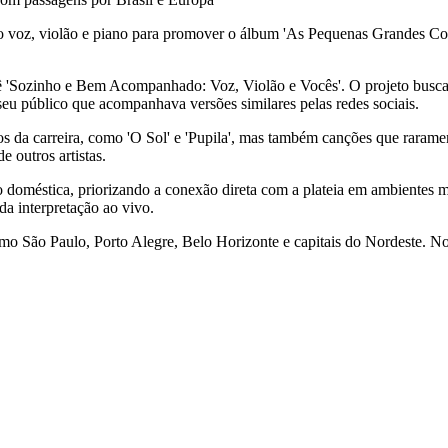
 voz, violão e piano para promover o álbum 'As Pequenas Grandes Coisas
rnê 'Sozinho e Bem Acompanhado: Voz, Violão e Vocês'. O projeto busca
eu público que acompanhava versões similares pelas redes sociais.
essos da carreira, como 'O Sol' e 'Pupila', mas também canções que ra
e outros artistas.
doméstica, priorizando a conexão direta com a plateia em ambientes ma
da interpretação ao vivo.
como São Paulo, Porto Alegre, Belo Horizonte e capitais do Nordeste. No